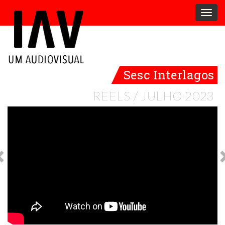
Togg
navig
Sesc Interlagos
REELS / JULHO 2023
Ant
Prox