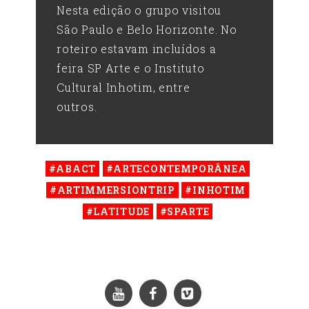
Nesta edição o grupo visitou
São Paulo e Belo Horizonte. No
roteiro estavam incluídos a
feira SP Arte e o Instituto
Cultural Inhotim, entre
outros.
#ABACT
#ARTECONTEMPORÂNEA
#ARTIMMERSIONTRIP
#INHOTIM
#LATITUDE
#SPARTE