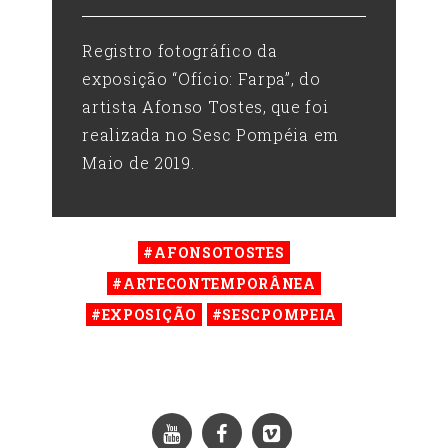
Registro fotográfico da
exposição “Ofício: Farpa”, do
artista Afonso Tostes, que foi
realizada no Sesc Pompéia em
Maio de 2019.
#AFONSOTOSTES
#ARTECONTEMPORÂNEA
#EXPOSIÇÃO
#SESCPOMPEIA