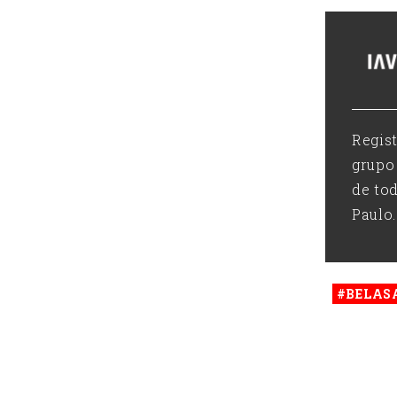
Regis
grupo
de to
Paulo.
#BELAS