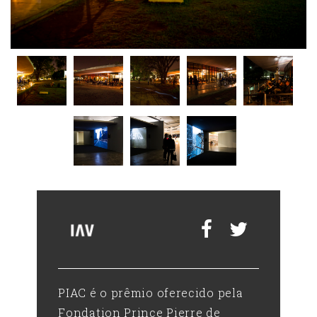
F
F
F
F
F
F
F
F
PIAC é o prêmio oferecido pela
Fondation Prince Pierre de