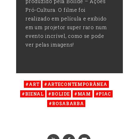
produzido pela Bólide – Ações
Pró-Cultura. O filme foi
realizado em película e exibido
em um projetor super raro num
evento incrível, como se pode
ver pelas imagens!
#ART
#ARTECONTEMPORÂNEA
#BIENAL
#BOLIDE
#MAM
#PIAC
#ROSABARBA